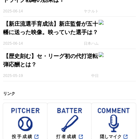
トライク戦略の効果は？
2025-06-14
ヤクルト
【新庄流選手育成法】新庄監督が五十
幡に送った映像。映っていた選手は？
2025-06-14
日本ハム
【歴史刻む】セ・リーグ初の代打逆転
弾応酬とは？
2025-05-19
中日
リンク
投手成績
打者成績
隠しマイク