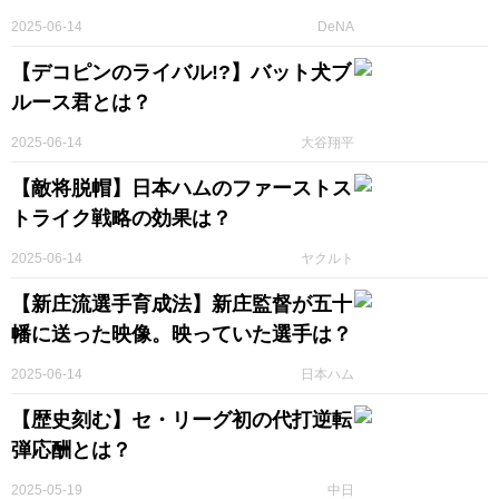
2025-06-14
DeNA
【デコピンのライバル!?】バット犬ブ
ルース君とは？
2025-06-14
大谷翔平
【敵将脱帽】日本ハムのファーストス
トライク戦略の効果は？
2025-06-14
ヤクルト
【新庄流選手育成法】新庄監督が五十
幡に送った映像。映っていた選手は？
2025-06-14
日本ハム
【歴史刻む】セ・リーグ初の代打逆転
弾応酬とは？
2025-05-19
中日