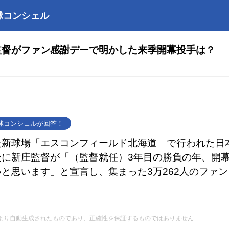
球コンシェル
監督がファン感謝デーで明かした来季開幕投手は？
野球コンシェルが回答！
た新球場「エスコンフィールド北海道」で行われた日
後に新庄監督が「（監督就任）3年目の勝負の年、開
と思います」と宣言し、集まった3万262人のファ
Iにより自動生成されたものであり、正確性を保証するものではありません