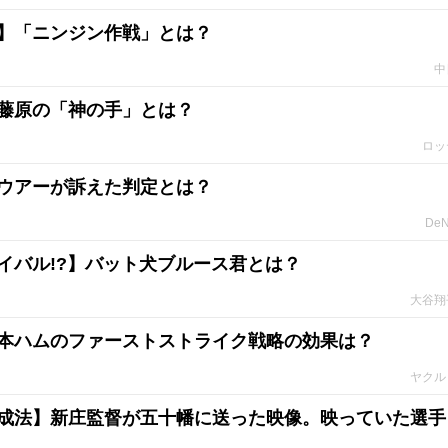
】「ニンジン作戦」とは？
中
藤原の「神の手」とは？
ロッ
ウアーが訴えた判定とは？
De
イバル!?】バット犬ブルース君とは？
大谷翔
本ハムのファーストストライク戦略の効果は？
ヤクル
成法】新庄監督が五十幡に送った映像。映っていた選手