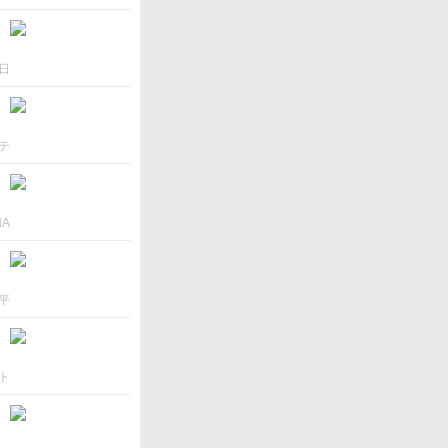
日
テ
NA
平
ト