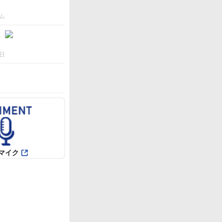
ム
日
マイク