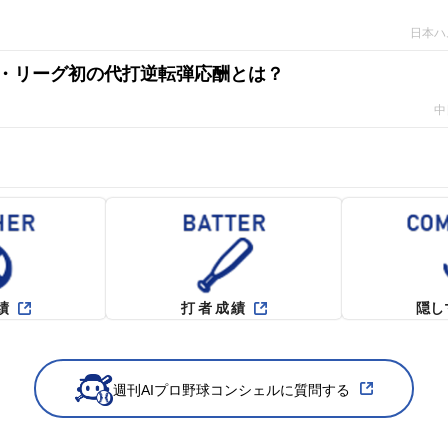
日本ハ
・リーグ初の代打逆転弾応酬とは？
中
績
打者成績
隠し
週刊AIプロ野球コンシェルに質問する