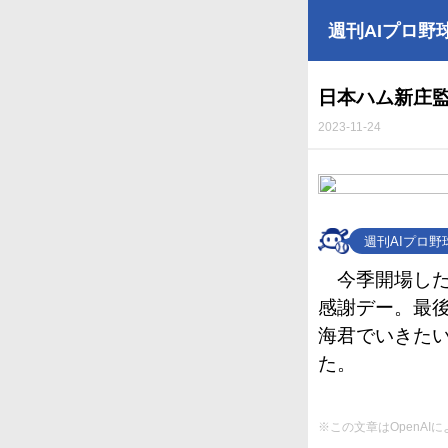
週刊AIプロ野
日本ハム新庄
2023-11-24
週刊AIプロ
今季開場し
感謝デー。最
海君でいきたい
た。
※この文章はOpenA