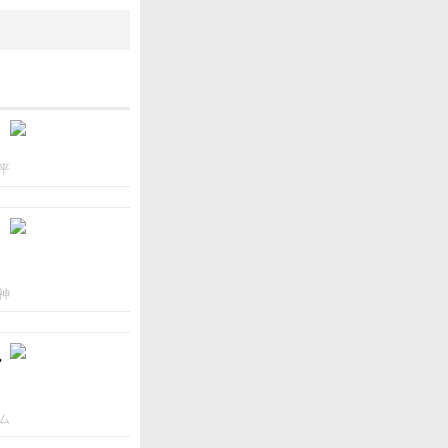
平
神
ん
ム