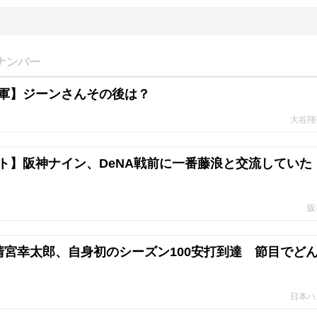
ナンバー
軍】ジーンさんその後は？
大谷翔
ト】阪神ナイン、DeNA戦前に一番藤浪と交流していた
阪
清宮幸太郎、自身初のシーズン100安打到達 節目でど
日本ハ