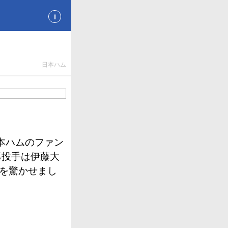
i
日本ハム
本ハムのファン
幕投手は伊藤大
ンを驚かせまし