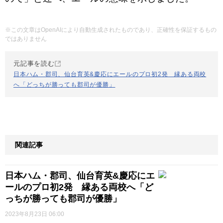
※この文章はOpenAIにより自動生成されたものであり、正確性を保証するもの
ではありません
元記事を読む
日本ハム・郡司、仙台育英&慶応にエールのプロ初2発 縁ある両校
へ「どっちが勝っても郡司が優勝」
関連記事
日本ハム・郡司、仙台育英&慶応にエ
ールのプロ初2発 縁ある両校へ「ど
っちが勝っても郡司が優勝」
2023年8月23日 06:00