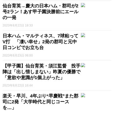
仙台育英→慶大の日本ハム・郡司が2
号2ラン！あす甲子園決勝前にエール
の一発
2023年8月22日 18:33
日本ハム・マルティネス、7球粘って
V打 「凄い幸せ」2発の郡司と元中
日コンビでお立ち台
2023年8月23日 06:00
【甲子園】仙台育英・須江監督 投手
陣は「出し惜しまない」昨夏の優勝で
「意欲や意識が1個上がった」
2023年8月22日 16:44
楽天・早川、4年ぶり“早慶戦”また郡
司に2発「大学時代と同じコース
を…」