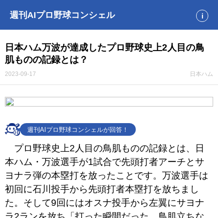
週刊AIプロ野球コンシェル
i
日本ハム万波が達成したプロ野球史上2人目の鳥
肌ものの記録とは？
2023-09-17
日本ハム
週刊AIプロ野球コンシェルが回答！
プロ野球史上2人目の鳥肌ものの記録とは、日
本ハム・万波選手が1試合で先頭打者アーチとサ
ヨナラ弾の本塁打を放ったことです。万波選手は
初回に石川投手から先頭打者本塁打を放ちまし
た。そして9回にはオスナ投手から左翼にサヨナ
ラ2ランを放ち「打った瞬間だった。鳥肌立ちな