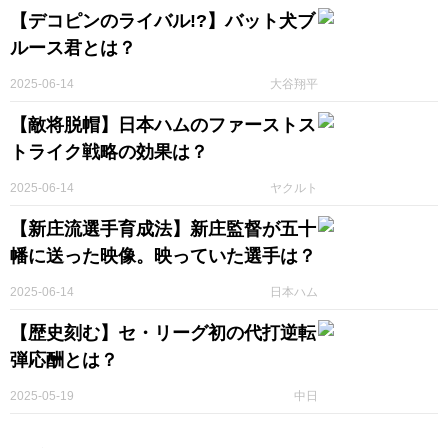
【デコピンのライバル!?】バット犬ブ
ルース君とは？
2025-06-14
大谷翔平
【敵将脱帽】日本ハムのファーストス
トライク戦略の効果は？
2025-06-14
ヤクルト
【新庄流選手育成法】新庄監督が五十
幡に送った映像。映っていた選手は？
2025-06-14
日本ハム
【歴史刻む】セ・リーグ初の代打逆転
弾応酬とは？
2025-05-19
中日