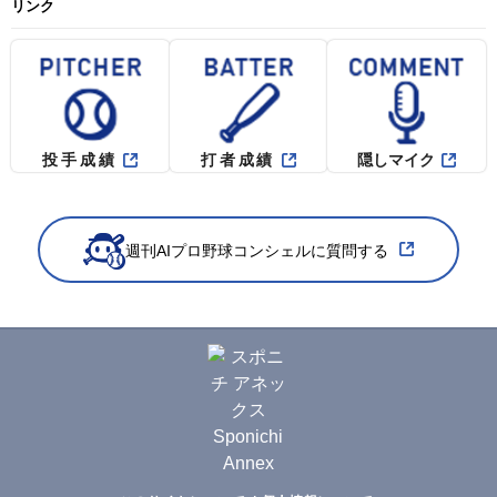
リンク
投手成績
打者成績
隠しマイク
週刊AIプロ野球コンシェルに質問する