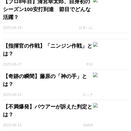
【プロ8年目】清宮幸太郎、自身初の
シーズン100安打到達 節目でどんな
活躍？
2025-08-19
日本ハム
【指揮官の作戦】「ニンジン作戦」と
は？
2025-06-27
中日
【奇跡の瞬間】藤原の「神の手」と
は？
2025-06-14
ロッテ
【不満爆発】バウアーが訴えた判定と
は？
2025-06-14
DeNA