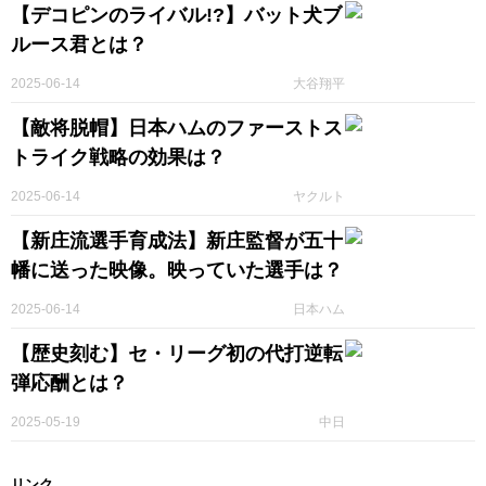
【デコピンのライバル!?】バット犬ブ
ルース君とは？
2025-06-14
大谷翔平
【敵将脱帽】日本ハムのファーストス
トライク戦略の効果は？
2025-06-14
ヤクルト
【新庄流選手育成法】新庄監督が五十
幡に送った映像。映っていた選手は？
2025-06-14
日本ハム
【歴史刻む】セ・リーグ初の代打逆転
弾応酬とは？
2025-05-19
中日
リンク