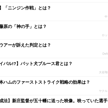
】「ニンジン作戦」とは？
中
藤原の「神の手」とは？
ロッ
ウアーが訴えた判定とは？
De
イバル!?】バット犬ブルース君とは？
大谷翔
本ハムのファーストストライク戦略の効果は？
ヤクル
成法】新庄監督が五十幡に送った映像。映っていた選手