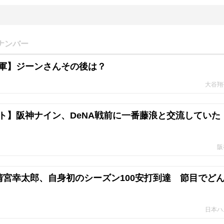
ナンバー
軍】ジーンさんその後は？
大谷翔
ト】阪神ナイン、DeNA戦前に一番藤浪と交流していた
阪
清宮幸太郎、自身初のシーズン100安打到達 節目でど
日本ハ