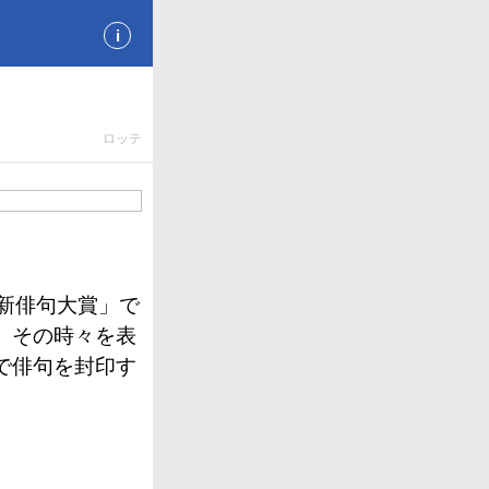
i
ロッテ
新俳句大賞」で
、その時々を表
で俳句を封印す