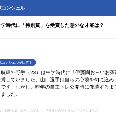
球コンシェル
中学時代に「特別賞」を受賞した意外な才能は？
野球コンシェルが回答！
口航輝外野手（23）は中学時代に「伊藤園お～いお茶
受賞していました。山口選手は自らの心境を句に込め
うです。しかし、昨年の自主トレ公開時に優勝するま
しました。
Iにより自動生成されたものであり、正確性を保証するものではありません