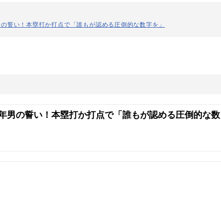
男の誓い！本塁打か打点で「誰もが認める圧倒的な数字を」
年男の誓い！本塁打か打点で「誰もが認める圧倒的な数