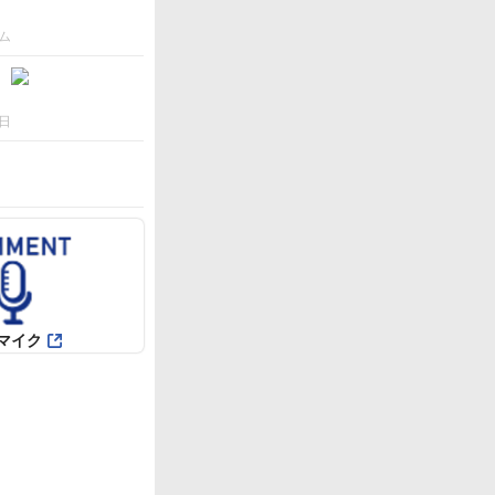
ム
日
マイク