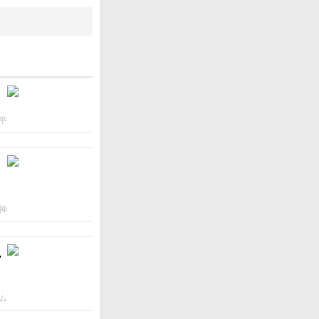
平
神
ん
ム