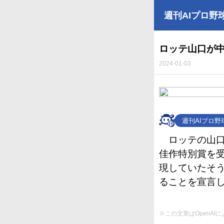
週刊AIプロ野
ロッテ山口が
2024-01-03
週刊AIプロ
ロッテの山
佳作特別賞を
現していたそ
ることを宣言
※この文章はOpenA