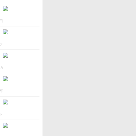
日
テ
NA
平
ト