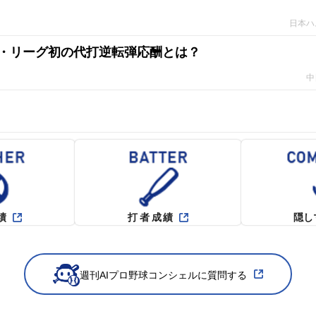
日本ハ
・リーグ初の代打逆転弾応酬とは？
中
績
打者成績
隠し
週刊AIプロ野球コンシェルに質問する