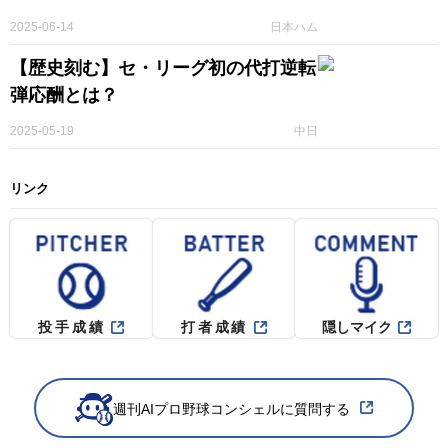
2025-06-14
日本ハム
【歴史刻む】セ・リーグ初の代打逆転
弾応酬とは？
2025-05-19
中日
リンク
投手成績
打者成績
隠しマイク
週刊AIプロ野球コンシェルに質問する