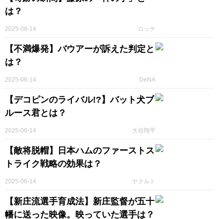
は？
2025-06-14
ロッテ
【不満爆発】バウアーが訴えた判定と
は？
2025-06-14
DeNA
【デコピンのライバル!?】バット犬ブ
ルース君とは？
2025-06-14
大谷翔平
【敵将脱帽】日本ハムのファーストス
トライク戦略の効果は？
2025-06-14
ヤクルト
【新庄流選手育成法】新庄監督が五十
幡に送った映像。映っていた選手は？