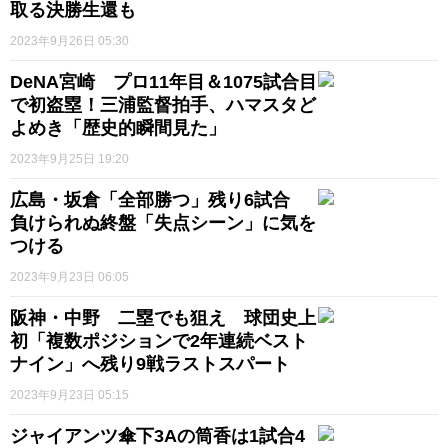
取る決勝生還も
2023年9月26日 05:30
DeNA宮崎 プロ11年目＆1075試合目
で初盗塁！三浦監督拍手、ハマスタど
よめき「歴史的瞬間見た」
2023年9月25日 19:20
広島・坂倉「全部勝つ」残り6試合
負けられぬ終盤「失点シーン」に気を
つける
2023年9月23日 06:05
阪神・中野 二塁でも狙え 球団史上
初「複数ポジションで2年連続ベスト
ナイン」へ残り9戦ラストスパート
2023年9月23日 05:15
ジャイアンツ傘下3Aの筒香は1試合4