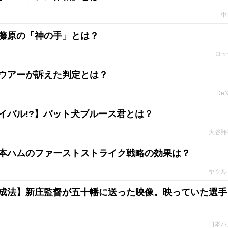
中
藤原の「神の手」とは？
ロッ
ウアーが訴えた判定とは？
De
イバル!?】バット犬ブルース君とは？
大谷翔
本ハムのファーストストライク戦略の効果は？
ヤクル
成法】新庄監督が五十幡に送った映像。映っていた選手
日本ハ