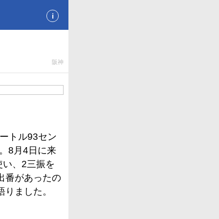
i
阪神
メートル93セン
。8月4日に来
使い、2三振を
出番があったの
語りました。