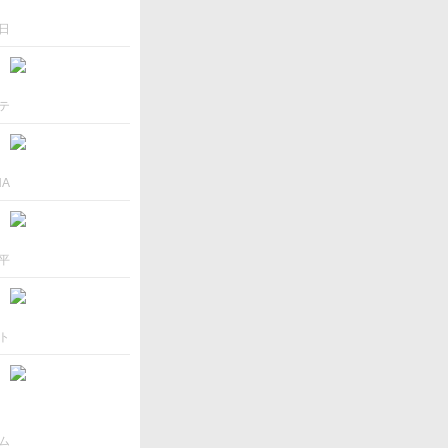
日
テ
NA
平
ト
ム