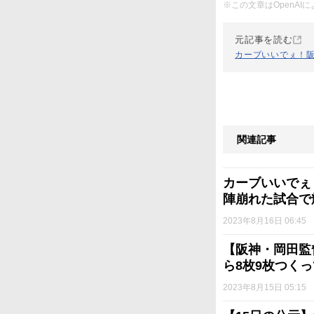
※この文章はOpenA
元記事を読む
カーブいいでぇ！
関連記事
カーブいいでぇ
陣崩れた試合で
2023年8月16日 06:45
【阪神・岡田監
ら8枚9枚つく
2023年8月15日 05:15