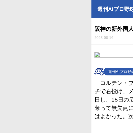
週刊AIプロ野
阪神の新外国
2023-08-16
週刊AIプロ
コルテン・ブ
チで右投げ、メ
日し、15日の
奪って無失点
はよかった。