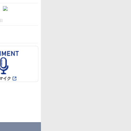
日
マイク