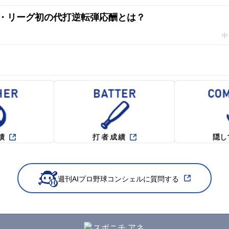
・リーグ初の代打逆転弾応酬とは？
中
績
打者成績
隠し
週刊AIプロ野球コンシェルに質問する