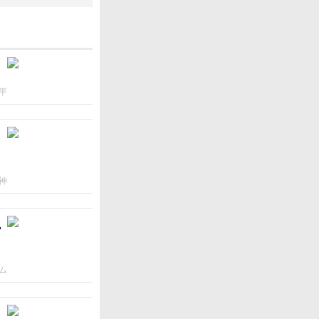
平
神
ん
ム