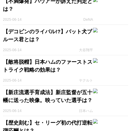
【不満爆発】バウアーが訴えた判定と
は？
2025-06-14
DeNA
【デコピンのライバル!?】バット犬ブ
ルース君とは？
2025-06-14
大谷翔平
【敵将脱帽】日本ハムのファーストス
トライク戦略の効果は？
2025-06-14
ヤクルト
【新庄流選手育成法】新庄監督が五十
幡に送った映像。映っていた選手は？
2025-06-14
日本ハム
【歴史刻む】セ・リーグ初の代打逆転
弾応酬とは？