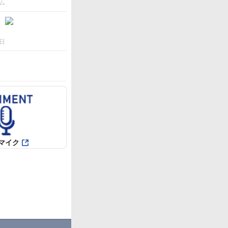
ム
日
マイク