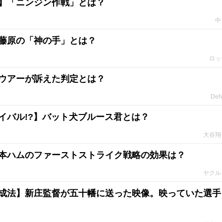
】「ニンジン作戦」とは？
中
藤原の「神の手」とは？
ロッ
ウアーが訴えた判定とは？
De
イバル!?】バット犬ブルース君とは？
大谷翔
本ハムのファーストストライク戦略の効果は？
ヤクル
成法】新庄監督が五十幡に送った映像。映っていた選手