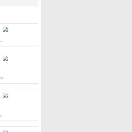
平
神
ん
ム