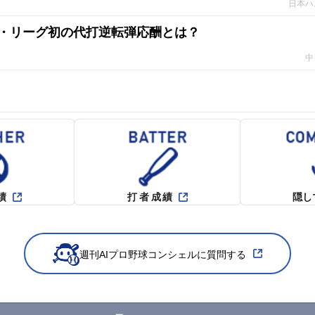
日本ハ
・リーグ初の代打逆転弾応酬とは？
中
績
打者成績
隠し
週刊AIプロ野球コンシェルに質問する