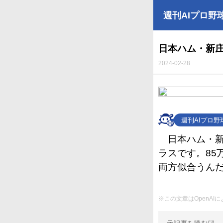
週刊AIプロ野
日本ハム・新
2024-02-28
週刊AIプロ
日本ハム・
ラスです。8
両方似合うん
※この文章はOpenA