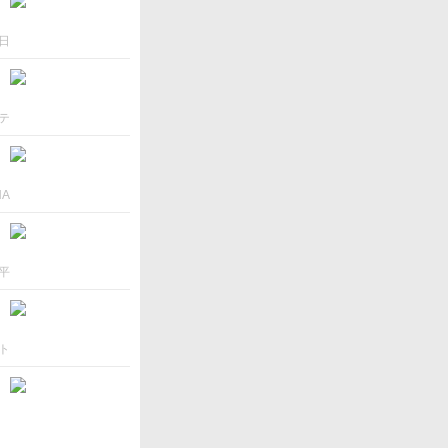
日
テ
NA
平
ト