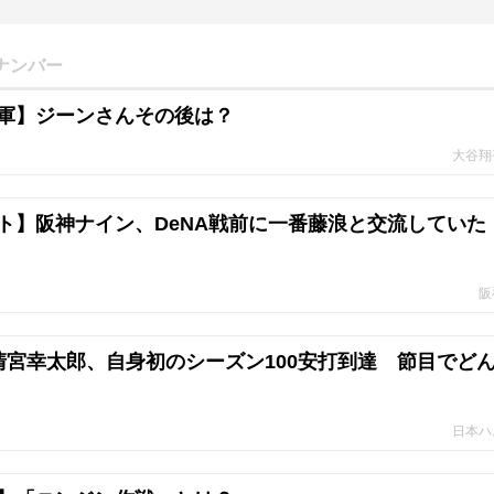
ナンバー
軍】ジーンさんその後は？
大谷翔
ト】阪神ナイン、DeNA戦前に一番藤浪と交流していた
阪
清宮幸太郎、自身初のシーズン100安打到達 節目でど
日本ハ