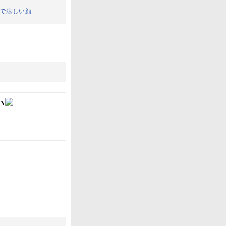
スで涼しい顔
い