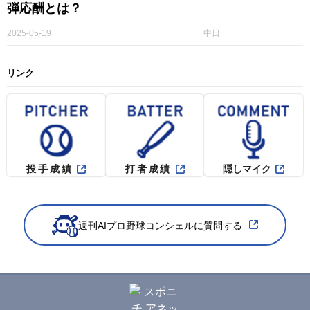
弾応酬とは？
2025-05-19
中日
リンク
投手成績
打者成績
隠しマイク
週刊AIプロ野球コンシェルに質問する