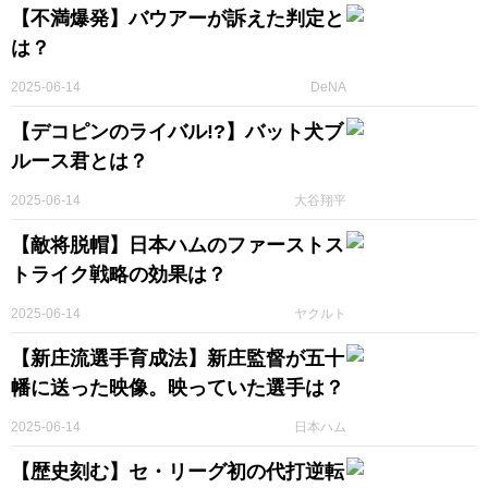
【不満爆発】バウアーが訴えた判定と
は？
2025-06-14
DeNA
【デコピンのライバル!?】バット犬ブ
ルース君とは？
2025-06-14
大谷翔平
【敵将脱帽】日本ハムのファーストス
トライク戦略の効果は？
2025-06-14
ヤクルト
【新庄流選手育成法】新庄監督が五十
幡に送った映像。映っていた選手は？
2025-06-14
日本ハム
【歴史刻む】セ・リーグ初の代打逆転