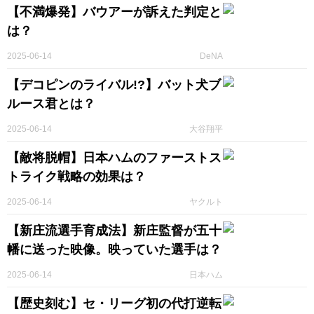
【不満爆発】バウアーが訴えた判定と
は？
2025-06-14
DeNA
【デコピンのライバル!?】バット犬ブ
ルース君とは？
2025-06-14
大谷翔平
【敵将脱帽】日本ハムのファーストス
トライク戦略の効果は？
2025-06-14
ヤクルト
【新庄流選手育成法】新庄監督が五十
幡に送った映像。映っていた選手は？
2025-06-14
日本ハム
【歴史刻む】セ・リーグ初の代打逆転