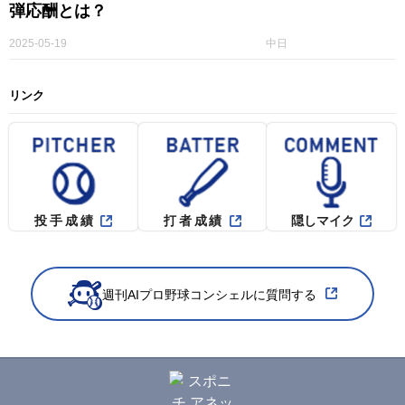
弾応酬とは？
2025-05-19
中日
リンク
投手成績
打者成績
隠しマイク
週刊AIプロ野球コンシェルに質問する