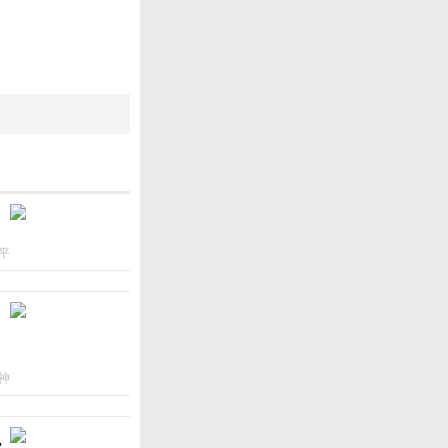
平
神
ん