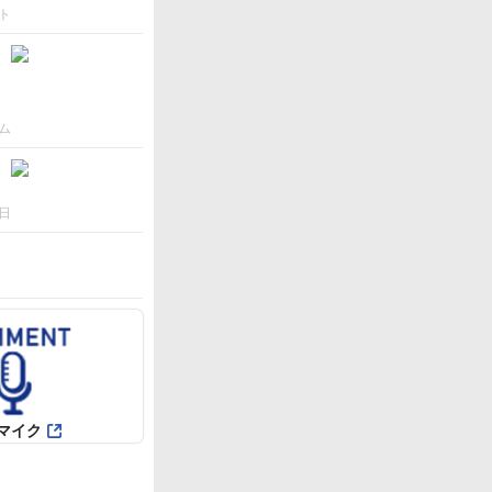
ト
ム
日
マイク