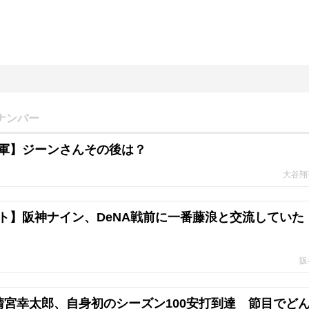
ナンバー
軍】ジーンさんその後は？
大谷翔
ト】阪神ナイン、DeNA戦前に一番藤浪と交流していた
阪
清宮幸太郎、自身初のシーズン100安打到達 節目でど