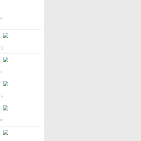
ム
日
テ
NA
平