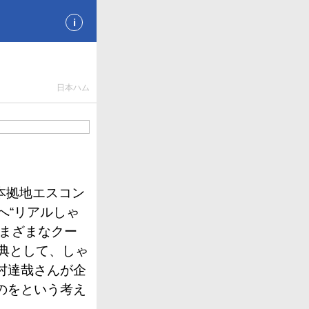
i
日本ハム
本拠地エスコン
へ“リアルしゃ
さまざまなクー
典として、しゃ
村達哉さんが企
のをという考え