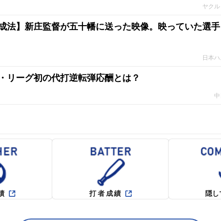
ヤクル
成法】新庄監督が五十幡に送った映像。映っていた選手
日本ハ
・リーグ初の代打逆転弾応酬とは？
中
績
打者成績
隠し