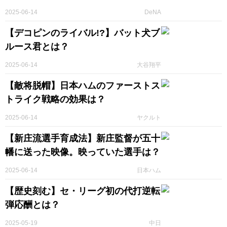
2025-06-14
DeNA
【デコピンのライバル!?】バット犬ブ
ルース君とは？
2025-06-14
大谷翔平
【敵将脱帽】日本ハムのファーストス
トライク戦略の効果は？
2025-06-14
ヤクルト
【新庄流選手育成法】新庄監督が五十
幡に送った映像。映っていた選手は？
2025-06-14
日本ハム
【歴史刻む】セ・リーグ初の代打逆転
弾応酬とは？
2025-05-19
中日