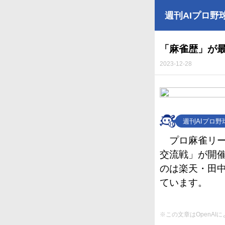
週刊AIプロ野
「麻雀歴」が
2023-12-28
週刊AIプロ
プロ麻雀リ
交流戦」が開
のは楽天・田中
ています。
※この文章はOpenA