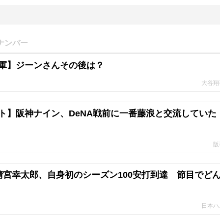
ナンバー
軍】ジーンさんその後は？
大谷翔
ト】阪神ナイン、DeNA戦前に一番藤浪と交流していた
阪
清宮幸太郎、自身初のシーズン100安打到達 節目でど
日本ハ