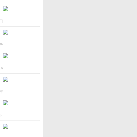
日
テ
NA
平
ト