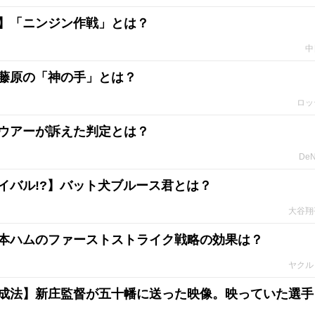
】「ニンジン作戦」とは？
中
藤原の「神の手」とは？
ロッ
ウアーが訴えた判定とは？
De
イバル!?】バット犬ブルース君とは？
大谷翔
本ハムのファーストストライク戦略の効果は？
ヤクル
成法】新庄監督が五十幡に送った映像。映っていた選手