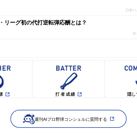
日本ハ
・リーグ初の代打逆転弾応酬とは？
中
績
打者成績
隠し
週刊AIプロ野球コンシェルに質問する