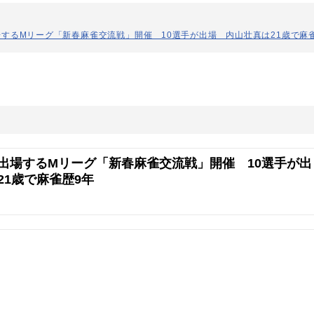
するMリーグ「新春麻雀交流戦」開催 10選手が出場 内山壮真は21歳で麻
出場するMリーグ「新春麻雀交流戦」開催 10選手が出
21歳で麻雀歴9年