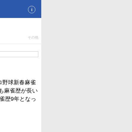
i
その他
ロ野球新春麻雀
も麻雀歴が長い
雀歴9年となっ