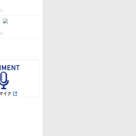
ム
日
マイク