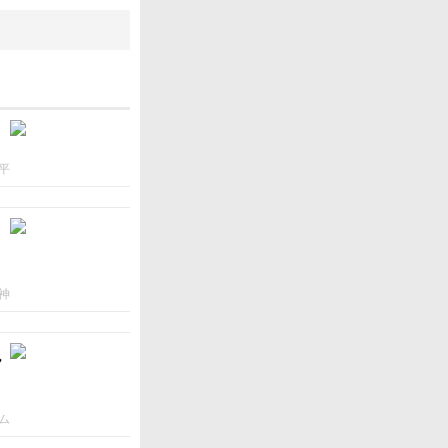
平
神
ん
ム