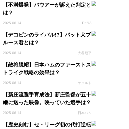
【不満爆発】バウアーが訴えた判定と
は？
2025-06-14
DeNA
【デコピンのライバル!?】バット犬ブ
ルース君とは？
2025-06-14
大谷翔平
【敵将脱帽】日本ハムのファーストス
トライク戦略の効果は？
2025-06-14
ヤクルト
【新庄流選手育成法】新庄監督が五十
幡に送った映像。映っていた選手は？
2025-06-14
日本ハム
【歴史刻む】セ・リーグ初の代打逆転