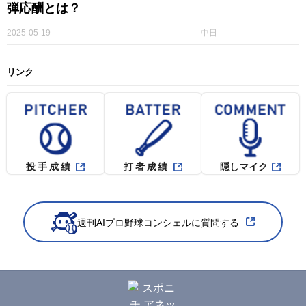
弾応酬とは？
2025-05-19
中日
リンク
投手成績
打者成績
隠しマイク
週刊AIプロ野球コンシェルに質問する