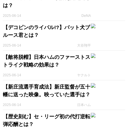
は？
2025-06-14
DeNA
【デコピンのライバル!?】バット犬ブ
ルース君とは？
2025-06-14
大谷翔平
【敵将脱帽】日本ハムのファーストス
トライク戦略の効果は？
2025-06-14
ヤクルト
【新庄流選手育成法】新庄監督が五十
幡に送った映像。映っていた選手は？
2025-06-14
日本ハム
【歴史刻む】セ・リーグ初の代打逆転
弾応酬とは？