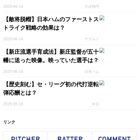
2025-06-14
大谷翔平
【敵将脱帽】日本ハムのファーストス
トライク戦略の効果は？
2025-06-14
ヤクルト
【新庄流選手育成法】新庄監督が五十
幡に送った映像。映っていた選手は？
2025-06-14
日本ハム
【歴史刻む】セ・リーグ初の代打逆転
弾応酬とは？
2025-05-19
中日
リンク