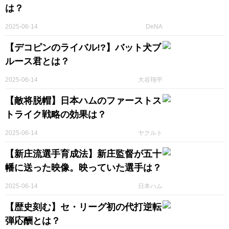
は？
2025-06-14
DeNA
【デコピンのライバル!?】バット犬ブ
ルース君とは？
2025-06-14
大谷翔平
【敵将脱帽】日本ハムのファーストス
トライク戦略の効果は？
2025-06-14
ヤクルト
【新庄流選手育成法】新庄監督が五十
幡に送った映像。映っていた選手は？
2025-06-14
日本ハム
【歴史刻む】セ・リーグ初の代打逆転
弾応酬とは？