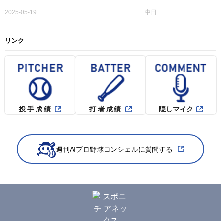
2025-05-19
中日
リンク
投手成績
打者成績
隠しマイク
週刊AIプロ野球コンシェルに質問する