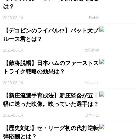
は？
2025-06-14
DeNA
【デコピンのライバル!?】バット犬ブ
ルース君とは？
2025-06-14
大谷翔平
【敵将脱帽】日本ハムのファーストス
トライク戦略の効果は？
2025-06-14
ヤクルト
【新庄流選手育成法】新庄監督が五十
幡に送った映像。映っていた選手は？
2025-06-14
日本ハム
【歴史刻む】セ・リーグ初の代打逆転
弾応酬とは？