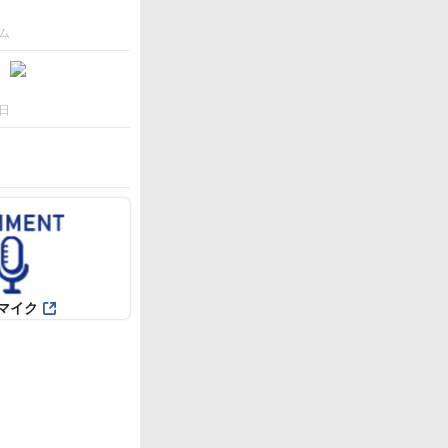
ム
日
マイク