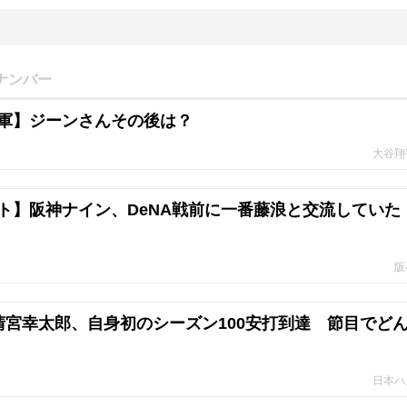
ナンバー
軍】ジーンさんその後は？
大谷翔
ト】阪神ナイン、DeNA戦前に一番藤浪と交流していた
阪
清宮幸太郎、自身初のシーズン100安打到達 節目でど
日本ハ