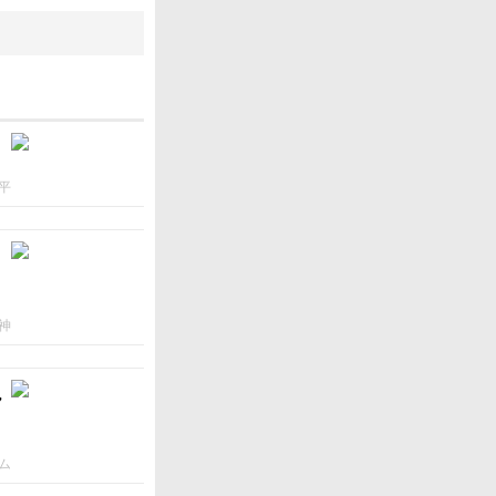
平
神
ん
ム