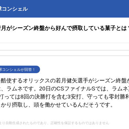
球コンシェル
若月がシーズン終盤から好んで摂取している菓子とは
野球コンシェルが回答！
を酷使するオリックスの若月健矢選手がシーズン終盤
、ラムネです。20日のCSファイナルSでは、ラム
打っては8回の決勝打を含む3安打、守っても零封勝
っかり摂取し、頭を働かせているんだそうです。
Iにより自動生成されたものであり、正確性を保証するものではありません