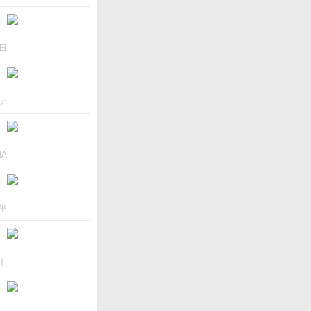
日
テ
NA
平
ト