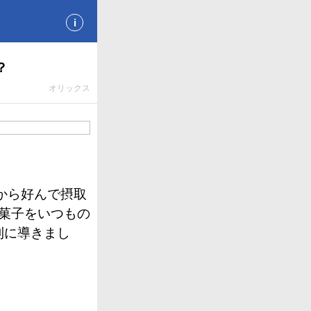
i
？
オリックス
から好んで摂取
ネ菓子をいつもの
利に導きまし