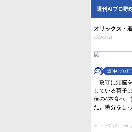
週刊AIプロ野
オリックス・
2023-10-21
週刊AIプロ
攻守に頭脳
している菓子は
倍の4本食べ、
た。糖分をし
※この文章はOpenA