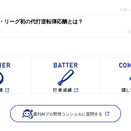
日本ハ
・リーグ初の代打逆転弾応酬とは？
中
績
打者成績
隠し
週刊AIプロ野球コンシェルに質問する