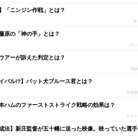
】「ニンジン作戦」とは？
中
藤原の「神の手」とは？
ロッ
ウアーが訴えた判定とは？
De
イバル!?】バット犬ブルース君とは？
大谷翔
本ハムのファーストストライク戦略の効果は？
ヤクル
成法】新庄監督が五十幡に送った映像。映っていた選手