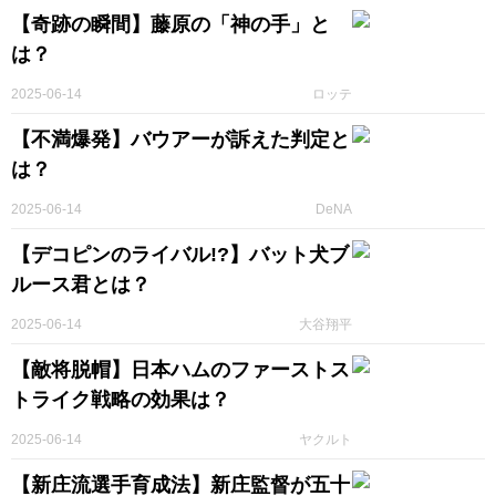
【奇跡の瞬間】藤原の「神の手」と
は？
2025-06-14
ロッテ
【不満爆発】バウアーが訴えた判定と
は？
2025-06-14
DeNA
【デコピンのライバル!?】バット犬ブ
ルース君とは？
2025-06-14
大谷翔平
【敵将脱帽】日本ハムのファーストス
トライク戦略の効果は？
2025-06-14
ヤクルト
【新庄流選手育成法】新庄監督が五十