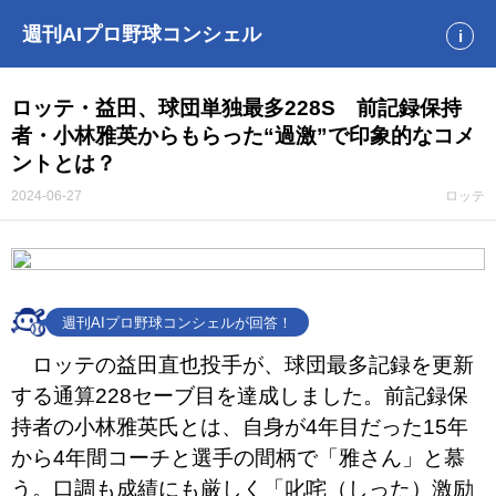
週刊AIプロ野球コンシェル
i
ロッテ・益田、球団単独最多228S 前記録保持
者・小林雅英からもらった“過激”で印象的なコメ
ントとは？
2024-06-27
ロッテ
週刊AIプロ野球コンシェルが回答！
ロッテの益田直也投手が、球団最多記録を更新
する通算228セーブ目を達成しました。前記録保
持者の小林雅英氏とは、自身が4年目だった15年
から4年間コーチと選手の間柄で「雅さん」と慕
う。口調も成績にも厳しく「叱咤（しった）激励