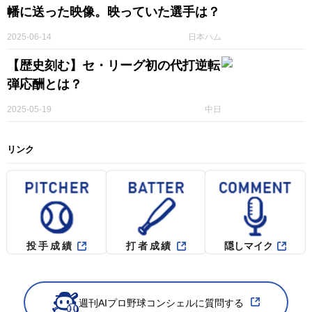
幡に送った映像。映っていた選手は？
2025-06-14
日本ハム
【歴史刻む】セ・リーグ初の代打逆転
弾応酬とは？
2025-05-19
中日
リンク
投手成績
打者成績
隠しマイク
週刊AIプロ野球コンシェルに質問する