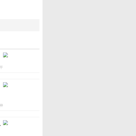
平
神
ん