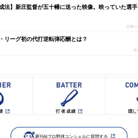
成法】新庄監督が五十幡に送った映像。映っていた選手
日本ハ
・リーグ初の代打逆転弾応酬とは？
中
績
打者成績
隠し
週刊AIプロ野球コンシェルに質問する