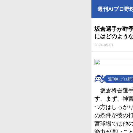
週刊AIプロ野
坂倉選手が昨
にはどのよう
2024-05-01
週刊AIプロ
坂倉将吾選
す。まず、神
つ方はしっか
の条件が彼の
宮球場では他
能力が高いこ