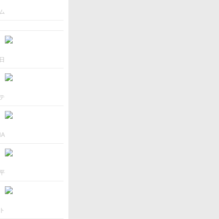
ム
日
テ
NA
平
ト