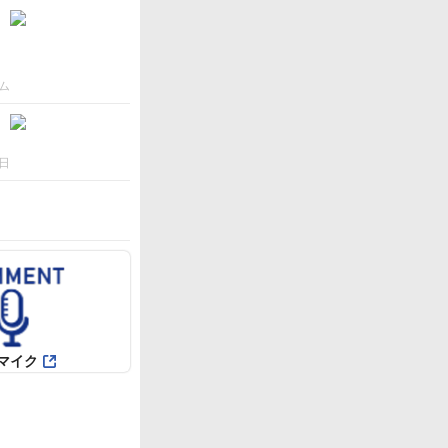
ム
日
マイク