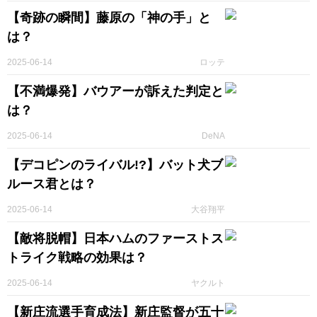
【奇跡の瞬間】藤原の「神の手」と
は？
2025-06-14
ロッテ
【不満爆発】バウアーが訴えた判定と
は？
2025-06-14
DeNA
【デコピンのライバル!?】バット犬ブ
ルース君とは？
2025-06-14
大谷翔平
【敵将脱帽】日本ハムのファーストス
トライク戦略の効果は？
2025-06-14
ヤクルト
【新庄流選手育成法】新庄監督が五十