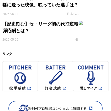
幡に送った映像。映っていた選手は？
2025-06-14
日本ハム
【歴史刻む】セ・リーグ初の代打逆転
弾応酬とは？
2025-05-19
中日
リンク
投手成績
打者成績
隠しマイク
週刊AIプロ野球コンシェルに質問する