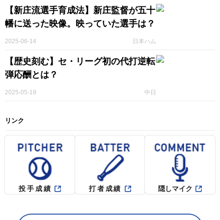
【新庄流選手育成法】新庄監督が五十
幡に送った映像。映っていた選手は？
2025-06-14
日本ハム
【歴史刻む】セ・リーグ初の代打逆転
弾応酬とは？
2025-05-19
中日
リンク
投手成績
打者成績
隠しマイク