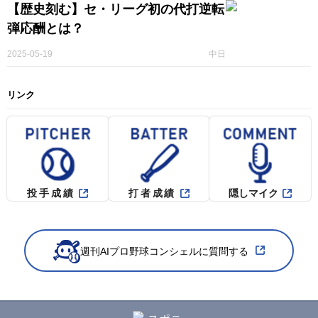
【歴史刻む】セ・リーグ初の代打逆転
弾応酬とは？
2025-05-19
中日
リンク
投手成績
打者成績
隠しマイク
週刊AIプロ野球コンシェルに質問する