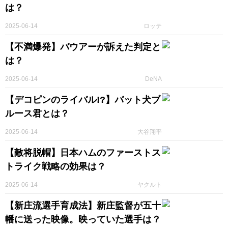
は？
2025-06-14
ロッテ
【不満爆発】バウアーが訴えた判定と
は？
2025-06-14
DeNA
【デコピンのライバル!?】バット犬ブ
ルース君とは？
2025-06-14
大谷翔平
【敵将脱帽】日本ハムのファーストス
トライク戦略の効果は？
2025-06-14
ヤクルト
【新庄流選手育成法】新庄監督が五十
幡に送った映像。映っていた選手は？