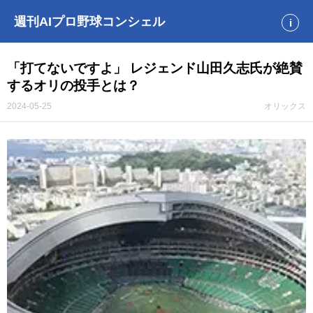
週刊AIプロ野球コンシェル
i
「打てないですよ」 レジェンド山田久志氏が絶賛
するオリの投手とは？
2024-05-25
オリックス