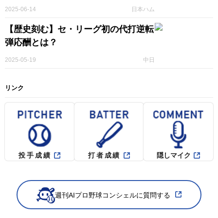
2025-06-14
日本ハム
【歴史刻む】セ・リーグ初の代打逆転
弾応酬とは？
2025-05-19
中日
リンク
投手成績
打者成績
隠しマイク
週刊AIプロ野球コンシェルに質問する