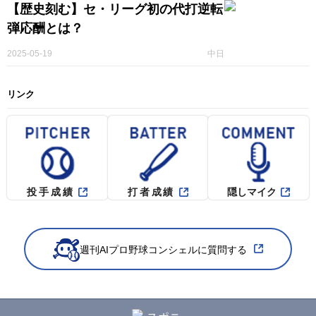
【歴史刻む】セ・リーグ初の代打逆転
弾応酬とは？
2025-05-19
中日
リンク
投手成績
打者成績
隠しマイク
週刊AIプロ野球コンシェルに質問する