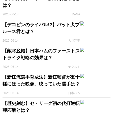
は？
2025-06-14
DeNA
【デコピンのライバル!?】バット犬ブ
ルース君とは？
2025-06-14
大谷翔平
【敵将脱帽】日本ハムのファーストス
トライク戦略の効果は？
2025-06-14
ヤクルト
【新庄流選手育成法】新庄監督が五十
幡に送った映像。映っていた選手は？
2025-06-14
日本ハム
【歴史刻む】セ・リーグ初の代打逆転
弾応酬とは？