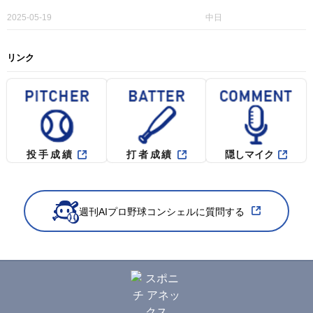
2025-05-19
中日
リンク
投手成績
打者成績
隠しマイク
週刊AIプロ野球コンシェルに質問する