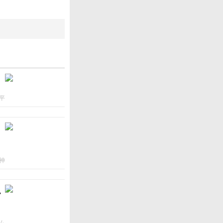
平
神
ん
ム