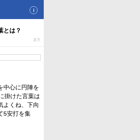
i
葉とは？
楽天
を中心に円陣を
に掛けた言葉は
気よくね、下向
て5安打を集