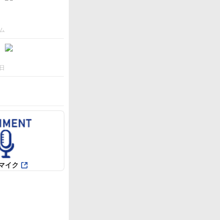
ム
日
マイク