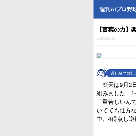
週刊AIプロ野
【言葉の力】
2024-09-04
週刊AIプロ
楽天は9月2
組みました。
「重苦しいん
いてても仕方
中。4得点し逆