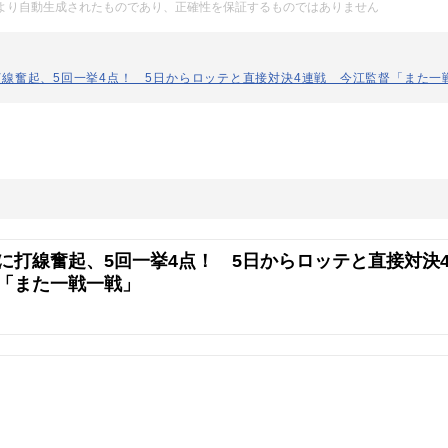
Iにより自動生成されたものであり、正確性を保証するものではありません
線奮起、5回一挙4点！ 5日からロッテと直接対決4連戦 今江監督「また一
に打線奮起、5回一挙4点！ 5日からロッテと直接対決
「また一戦一戦」