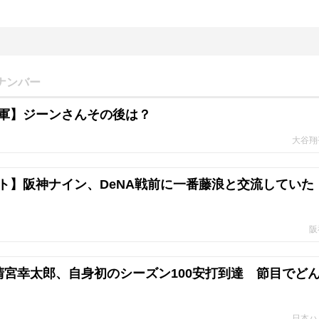
ナンバー
軍】ジーンさんその後は？
大谷翔
ト】阪神ナイン、DeNA戦前に一番藤浪と交流していた
阪
清宮幸太郎、自身初のシーズン100安打到達 節目でど
日本ハ