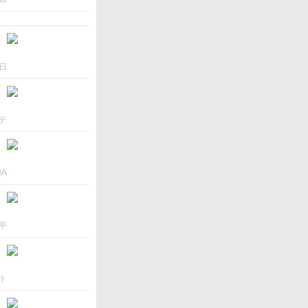
日
テ
NA
平
ト