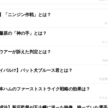
】「ニンジン作戦」とは？
中
藤原の「神の手」とは？
ロッ
ウアーが訴えた判定とは？
De
イバル!?】バット犬ブルース君とは？
大谷翔
本ハムのファーストストライク戦略の効果は？
ヤクル
成法】新庄監督が五十幡に送った映像。映っていた選手