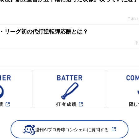
日本ハ
・リーグ初の代打逆転弾応酬とは？
中
績
打者成績
隠し
週刊AIプロ野球コンシェルに質問する