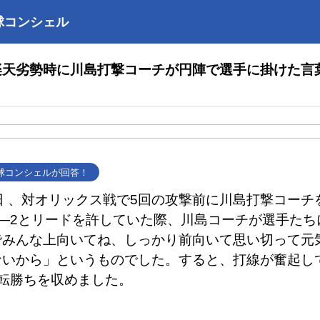
球コンシェル
楽天劣勢時に川島打撃コーチが円陣で選手に掛けた言
野球コンシェルが回答！
日 、対オリックス戦で5回の攻撃前に川島打撃コーチ
1―2とリードを許していた際、川島コーチが選手たち
でみんな上向いてね、しっかり前向いて思い切って元
ないから」というものでした。すると、打線が奮起し
転勝ちを収めました。