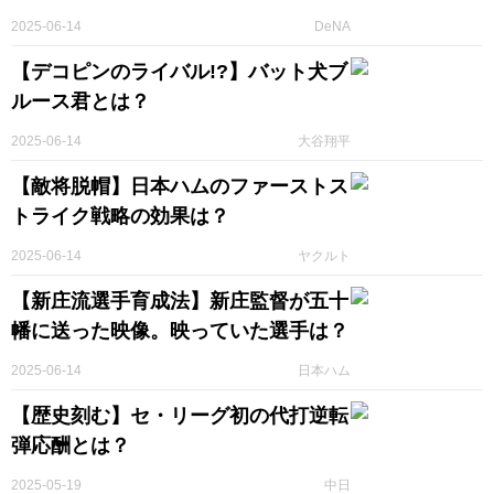
2025-06-14
DeNA
【デコピンのライバル!?】バット犬ブ
ルース君とは？
2025-06-14
大谷翔平
【敵将脱帽】日本ハムのファーストス
トライク戦略の効果は？
2025-06-14
ヤクルト
【新庄流選手育成法】新庄監督が五十
幡に送った映像。映っていた選手は？
2025-06-14
日本ハム
【歴史刻む】セ・リーグ初の代打逆転
弾応酬とは？
2025-05-19
中日