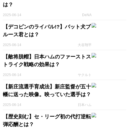
は？
2025-06-14
DeNA
【デコピンのライバル!?】バット犬ブ
ルース君とは？
2025-06-14
大谷翔平
【敵将脱帽】日本ハムのファーストス
トライク戦略の効果は？
2025-06-14
ヤクルト
【新庄流選手育成法】新庄監督が五十
幡に送った映像。映っていた選手は？
2025-06-14
日本ハム
【歴史刻む】セ・リーグ初の代打逆転
弾応酬とは？