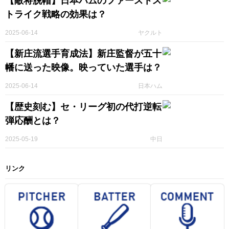
【敵将脱帽】日本ハムのファーストス
トライク戦略の効果は？
2025-06-14
ヤクルト
【新庄流選手育成法】新庄監督が五十
幡に送った映像。映っていた選手は？
2025-06-14
日本ハム
【歴史刻む】セ・リーグ初の代打逆転
弾応酬とは？
2025-05-19
中日
リンク